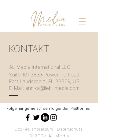
KONTAKT
AL Media International LLC
Suite
101 3833
Powerline Road
Fort Lauderdale, FL 33309, US
E-Mail:
annika@liebl-media.com
Folge mir gerne auf den folgenden Plattformen
Cookies
Impressum
Datenschutz
© 2024 AL Media